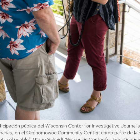
ticipación pública del Wisconsin Center for Investigative Journali
imarias, en el Oconomowoc Community Center, como parte de la se
ra el pueblo”. (Katie Scheidt/Wisconsin Center for Investigativ