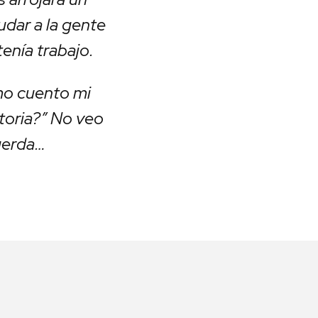
udar a la gente
enía trabajo.
mo cuento mi
storia?” No veo
uerda…