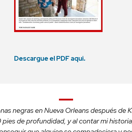
Descargue el PDF aqui.
onas negras en Nueva Orleans después de Ka
 pies de profundidad, y al contar mi histori
nseguir que alguien se compadeciera y nos