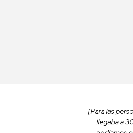
[Para las pers
llegaba a 30
podíamos co