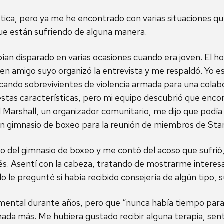
ca, pero ya me he encontrado con varias situaciones que 
ue están sufriendo de alguna manera.
ían disparado en varias ocasiones cuando era joven. El ho
 amigo suyo organizó la entrevista y me respaldó. Yo 
ando sobrevivientes de violencia armada para una colab
tas características, pero mi equipo descubrió que encon
ed Marshall, un organizador comunitario, me dijo que pod
un gimnasio de boxeo para la reunión de miembros de Sta
o del gimnasio de boxeo y me contó del acoso que sufrió,
ués. Asentí con la cabeza, tratando de mostrarme intere
o le pregunté si había recibido consejería de algún tipo,
d mental durante años, pero que “nunca había tiempo para
ada más. Me hubiera gustado recibir alguna terapia, sen