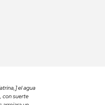
trina,] el agua
a, con suerte
 arrojara un