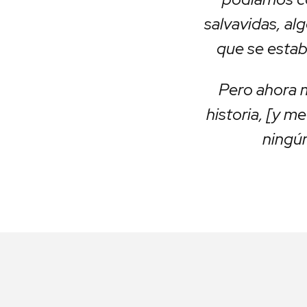
salvavidas, al
que se estab
Pero ahora 
historia, [y m
ningú