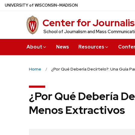
Skip
U
NIVERSITY
of
W
ISCONSIN
–MADISON
to
Center for Journali
main
content
School of Journalism and Mass Communicat
About
News
Resources
Confe
Home
¿Por Qué Debería Decírtelo?: Una Guía P
¿Por Qué Debería Dec
Menos Extractivos